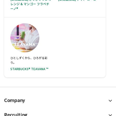
レンジ & マンゴー フラペチ
ーノ®
ひとしずくから、ひろがる彩
り。
STARBUCKS® TEAVANA ™
Company
Recruiting