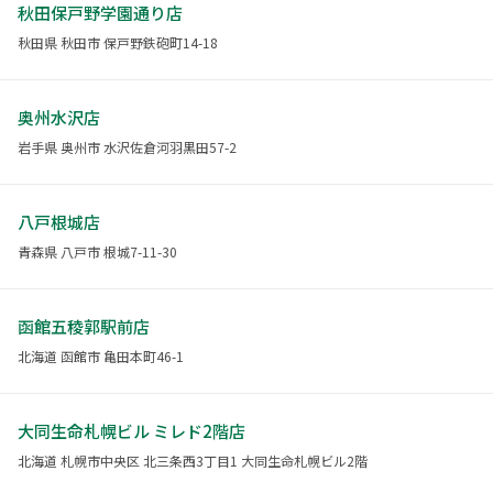
秋田保戸野学園通り店
秋田県 秋田市 保戸野鉄砲町14-18
奥州水沢店
岩手県 奥州市 水沢佐倉河羽黒田57-2
八戸根城店
青森県 八戸市 根城7-11-30
函館五稜郭駅前店
北海道 函館市 亀田本町46-1
大同生命札幌ビル ミレド2階店
北海道 札幌市中央区 北三条西3丁目1 大同生命札幌ビル2階