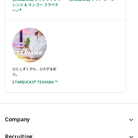
レンジ & マンゴー フラペチ
ーノ®
ひとしずくから、ひろがる彩
り。
STARBUCKS® TEAVANA ™
Company
Recruiting