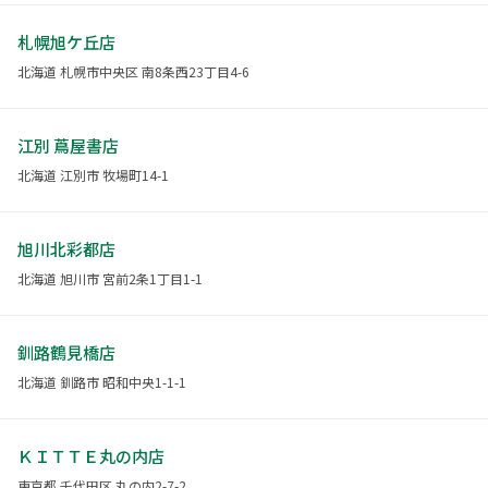
札幌旭ケ丘店
北海道 札幌市中央区 南8条西23丁目4-6
江別 蔦屋書店
北海道 江別市 牧場町14-1
旭川北彩都店
北海道 旭川市 宮前2条1丁目1-1
釧路鶴見橋店
北海道 釧路市 昭和中央1-1-1
ＫＩＴＴＥ丸の内店
東京都 千代田区 丸の内2-7-2