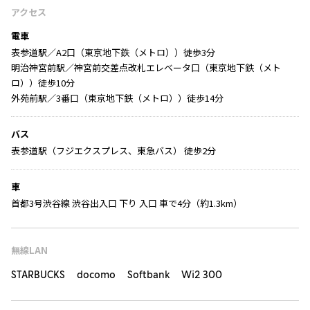
アクセス
電車
表参道駅／A2口（東京地下鉄（メトロ））徒歩3分
明治神宮前駅／神宮前交差点改札エレベータ口（東京地下鉄（メト
ロ））徒歩10分
外苑前駅／3番口（東京地下鉄（メトロ））徒歩14分
バス
表参道駅（フジエクスプレス、東急バス） 徒歩2分
車
首都3号渋谷線 渋谷出入口 下り 入口 車で4分（約1.3km）
無線LAN
STARBUCKS docomo Softbank Wi2 300