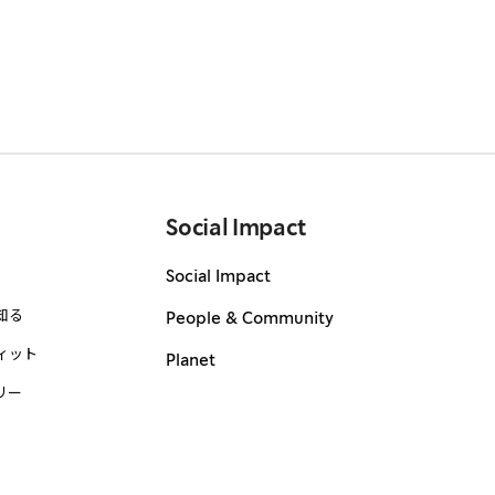
Social Impact
Social Impact
知る
People & Community
ィット
Planet
リー