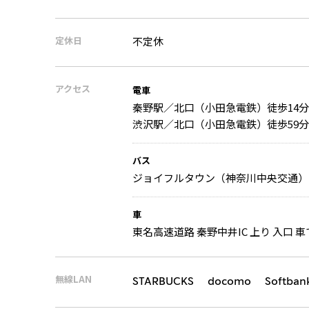
定休日
不定休
アクセス
電車
秦野駅／北口（小田急電鉄）徒歩14分
渋沢駅／北口（小田急電鉄）徒歩59分
バス
ジョイフルタウン（神奈川中央交通） 
車
東名高速道路 秦野中井IC 上り 入口 車
無線LAN
STARBUCKS docomo Softban