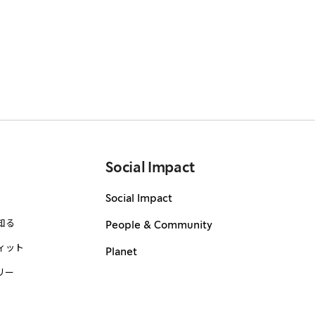
Social Impact
Social Impact
知る
People & Community
ィット
Planet
リー