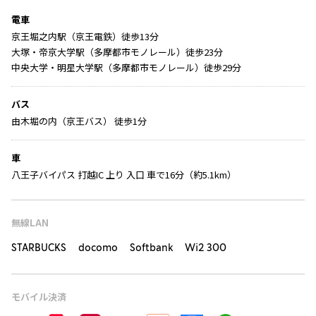
電車
京王堀之内駅（京王電鉄）徒歩13分
大塚・帝京大学駅（多摩都市モノレール）徒歩23分
中央大学・明星大学駅（多摩都市モノレール）徒歩29分
バス
由木堀の内（京王バス） 徒歩1分
車
八王子バイパス 打越IC 上り 入口 車で16分（約5.1km）
無線LAN
STARBUCKS docomo Softbank Wi2 300
モバイル決済