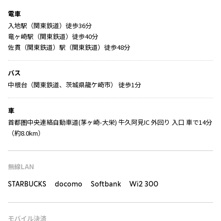
電車
入地駅（関東鉄道）徒歩36分
竜ヶ崎駅（関東鉄道）徒歩40分
佐貫（関東鉄道）駅（関東鉄道）徒歩48分
バス
中根台（関東鉄道、茨城県龍ケ崎市） 徒歩1分
車
首都圏中央連絡自動車道(茅ヶ崎-大栄) 牛久阿見IC 外回り 入口 車で14分
（約8.0km）
無線LAN
STARBUCKS docomo Softbank Wi2 300
モバイル決済