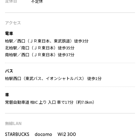
定休日
不定休
アクセス
電車
柏駅／西口（ＪＲ東日本、東武鉄道）徒歩3分
北柏駅／南口（ＪＲ東日本）徒歩35分
南柏駅／西口（ＪＲ東日本）徒歩37分
バス
柏駅西口（東武バス、イオンシャトルバス） 徒歩1分
車
常磐自動車道 柏IC 上り 入口 車で17分（約7.0km）
無線LAN
STARBUCKS docomo Wi2 300