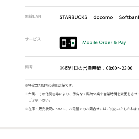
無線LAN
STARBUCKS docomo Softban
サービス
Mobile Order & Pay
備考
※祝前日の営業時間：08:00～23:00
※
特定立地価格 B適用店舗です。
※
台風、その他災害等により、予告なく臨時休業や営業時間を変更をさせ
ご了承下さい。
※
在庫・販売状況について、お電話でのお問合せにはご対応いたしかねま