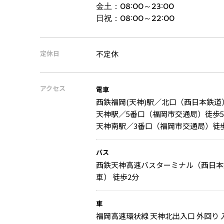
金土：
08:00～23:00
日祝：
08:00～22:00
定休日
不定休
アクセス
電車
西鉄福岡(天神)駅／北口（西日本鉄道
天神駅／5番口（福岡市交通局）徒歩
天神南駅／3番口（福岡市交通局）徒
バス
西鉄天神高速バスターミナル（西日本
車） 徒歩2分
車
福岡高速環状線 天神北出入口 外回り 入