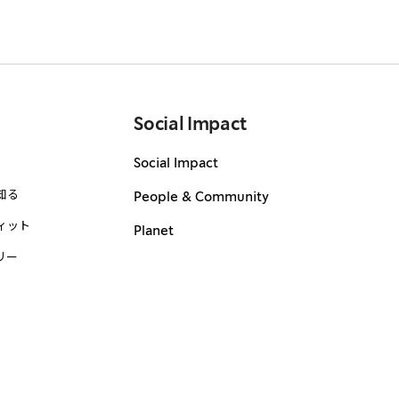
Social Impact
Social Impact
知る
People & Community
ィット
Planet
リー