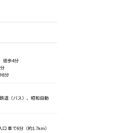
）徒歩4分
5分
歩8分
鉄道（バス）、昭和自動
口 車で6分（約1.7km）