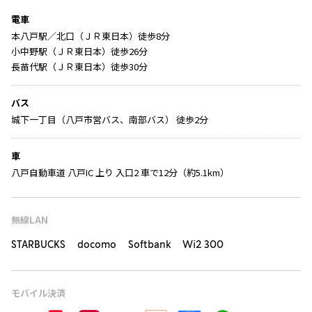
電車
本八戸駅／北口（ＪＲ東日本）徒歩8分
小中野駅（ＪＲ東日本）徒歩26分
長苗代駅（ＪＲ東日本）徒歩30分
バス
城下一丁目（八戸市営バス、南部バス） 徒歩2分
車
八戸自動車道 八戸IC 上り 入口2 車で12分（約5.1km）
無線LAN
STARBUCKS docomo Softbank Wi2 300
モバイル決済