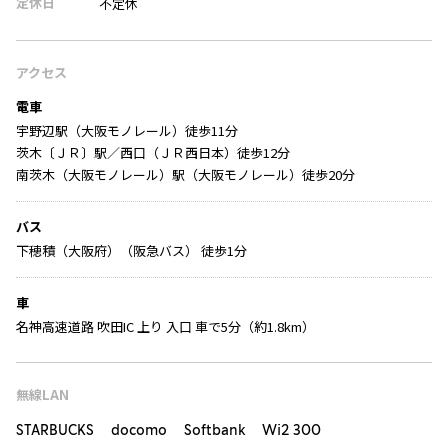
定休日
不定休
アクセス
電車
宇野辺駅（大阪モノレール）徒歩11分
茨木〔ＪＲ〕駅／西口（ＪＲ西日本）徒歩12分
南茨木（大阪モノレール）駅（大阪モノレール）徒歩20分
バス
下穂積（大阪府）（阪急バス） 徒歩1分
車
名神高速道路 吹田IC 上り 入口 車で5分（約1.8km）
無線LAN
STARBUCKS docomo Softbank Wi2 300