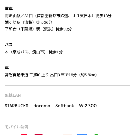
電車
南流山駅／A1口（首都圏新都市鉄道、ＪＲ東日本）徒歩18分
鰭ヶ崎駅（流鉄）徒歩26分
平和台（千葉県）駅（流鉄）徒歩32分
バス
木（京成バス、流山市） 徒歩1分
車
常磐自動車道 三郷IC 上り 出口3 車で18分（約5.8km）
無線LAN
STARBUCKS docomo Softbank Wi2 300
モバイル決済