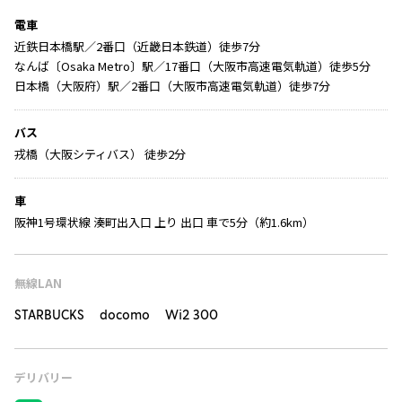
電車
近鉄日本橋駅／2番口（近畿日本鉄道）徒歩7分
なんば〔Osaka Metro〕駅／17番口（大阪市高速電気軌道）徒歩5分
日本橋（大阪府）駅／2番口（大阪市高速電気軌道）徒歩7分
バス
戎橋（大阪シティバス） 徒歩2分
車
阪神1号環状線 湊町出入口 上り 出口 車で5分（約1.6km）
無線LAN
STARBUCKS docomo Wi2 300
デリバリー