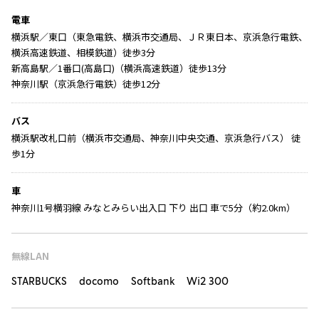
電車
横浜駅／東口（東急電鉄、横浜市交通局、ＪＲ東日本、京浜急行電鉄、
横浜高速鉄道、相模鉄道）徒歩3分
新高島駅／1番口(高島口)（横浜高速鉄道）徒歩13分
神奈川駅（京浜急行電鉄）徒歩12分
バス
横浜駅改札口前（横浜市交通局、神奈川中央交通、京浜急行バス） 徒
歩1分
車
神奈川1号横羽線 みなとみらい出入口 下り 出口 車で5分（約2.0km）
無線LAN
STARBUCKS docomo Softbank Wi2 300