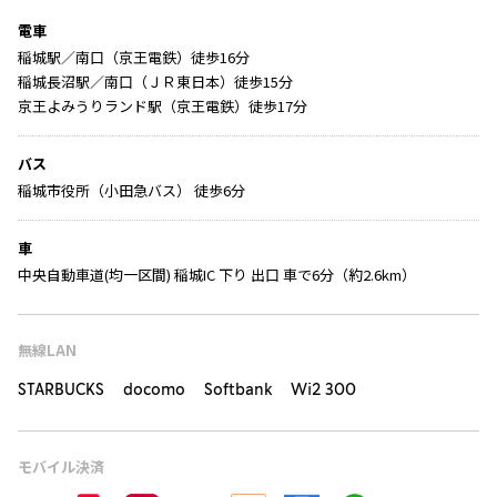
電車
稲城駅／南口（京王電鉄）徒歩16分
稲城長沼駅／南口（ＪＲ東日本）徒歩15分
京王よみうりランド駅（京王電鉄）徒歩17分
バス
稲城市役所（小田急バス） 徒歩6分
車
中央自動車道(均一区間) 稲城IC 下り 出口 車で6分（約2.6km）
無線LAN
STARBUCKS docomo Softbank Wi2 300
モバイル決済