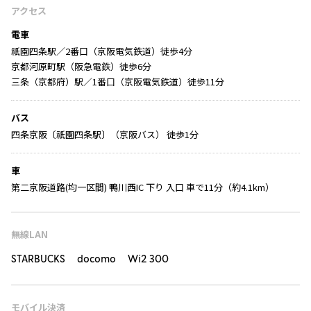
アクセス
電車
祇園四条駅／2番口（京阪電気鉄道）徒歩4分
京都河原町駅（阪急電鉄）徒歩6分
三条（京都府）駅／1番口（京阪電気鉄道）徒歩11分
バス
四条京阪〔祇園四条駅〕（京阪バス） 徒歩1分
車
第二京阪道路(均一区間) 鴨川西IC 下り 入口 車で11分（約4.1km）
無線LAN
STARBUCKS docomo Wi2 300
モバイル決済