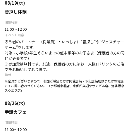
08/19(水)
音探し体験
開催時間
11:00～12:00
イベント内容
ろう者のパートナー（従業員）といっしょに”音探し”や”ジェスチャー
ゲーム”をします。
対象：小学校4年生ぐらいまでの低中学年のお子さま（保護者の方の同
伴が必要です）
※参加費は無料です。別途、保護者の方にはお一人様1ドリンクのご注
文をお願いしております。
備考
※定員がございますので、参加ご希望の方は開催店舗・下記店舗店頭またはお電話
にてお問い合わせください。 （京都新京極店、京都四条通ヤサカビル店、洛北阪急
スクエア店)
08/26(水)
手話カフェ
開催時間
11:00～12:00