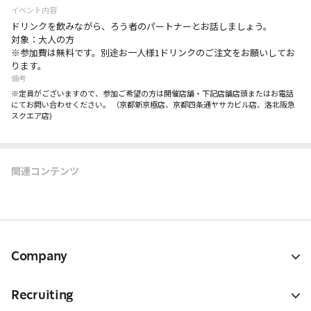
イベント内容
ドリンクを飲みながら、ろう者のパートナーとお話しましょう。
対象：大人の方
※参加費は無料です。別途お一人様1ドリンクのご注文をお願いしてお
ります。
備考
※定員がございますので、参加ご希望の方は開催店舗・下記店舗店頭またはお電話
にてお問い合わせください。 （京都新京極店、京都四条通ヤサカビル店、洛北阪急
スクエア店)
関連コンテンツ
Company
Recruiting