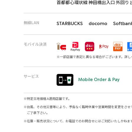
首都都心環状線 神田橋出入口 外回り 出
無線LAN
STARBUCKS docomo Softban
モバイル決済
※
一部店舗で表記と異なる場合がございます。詳し
サービス
Mobile Order & Pay
※
特定立地価格 A適用店舗です。
※
台風、その他災害等により、予告なく臨時休業や営業時間を変更をさせ
ご了承下さい。
※
在庫・販売状況について、お電話でのお問合せにはご対応いたしかねま