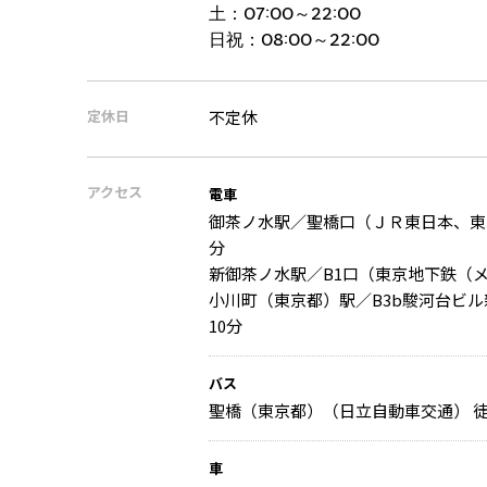
土：
07:00～22:00
日祝：
08:00～22:00
定休日
不定休
アクセス
電車
御茶ノ水駅／聖橋口（ＪＲ東日本、東
分
新御茶ノ水駅／B1口（東京地下鉄（
小川町（東京都）駅／B3b駿河台ビ
10分
バス
聖橋（東京都）（日立自動車交通） 徒
車