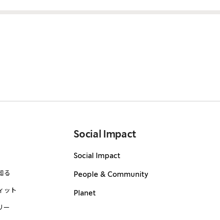
Social Impact
Social Impact
知る
People & Community
ィット
Planet
リー