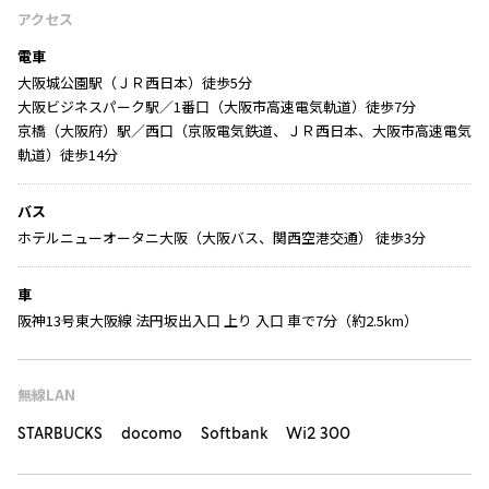
アクセス
電車
大阪城公園駅（ＪＲ西日本）徒歩5分
大阪ビジネスパーク駅／1番口（大阪市高速電気軌道）徒歩7分
京橋（大阪府）駅／西口（京阪電気鉄道、ＪＲ西日本、大阪市高速電気
軌道）徒歩14分
バス
ホテルニューオータニ大阪（大阪バス、関西空港交通） 徒歩3分
車
阪神13号東大阪線 法円坂出入口 上り 入口 車で7分（約2.5km）
無線LAN
STARBUCKS docomo Softbank Wi2 300