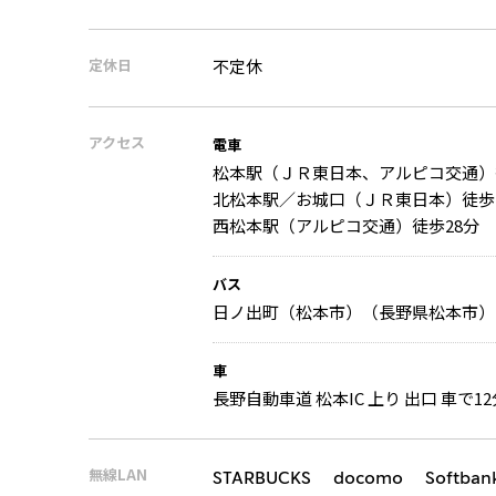
定休日
不定休
アクセス
電車
松本駅（ＪＲ東日本、アルピコ交通）
北松本駅／お城口（ＪＲ東日本）徒歩
西松本駅（アルピコ交通）徒歩28分
バス
日ノ出町（松本市）（長野県松本市） 
車
長野自動車道 松本IC 上り 出口 車で12
無線LAN
STARBUCKS docomo Softban