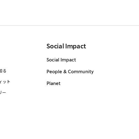
Social Impact
Social Impact
知る
People & Community
ィット
Planet
リー