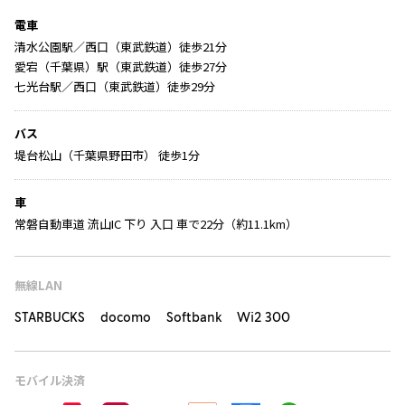
電車
清水公園駅／西口（東武鉄道）徒歩21分
愛宕（千葉県）駅（東武鉄道）徒歩27分
七光台駅／西口（東武鉄道）徒歩29分
バス
堤台松山（千葉県野田市） 徒歩1分
車
常磐自動車道 流山IC 下り 入口 車で22分（約11.1km）
無線LAN
STARBUCKS docomo Softbank Wi2 300
モバイル決済