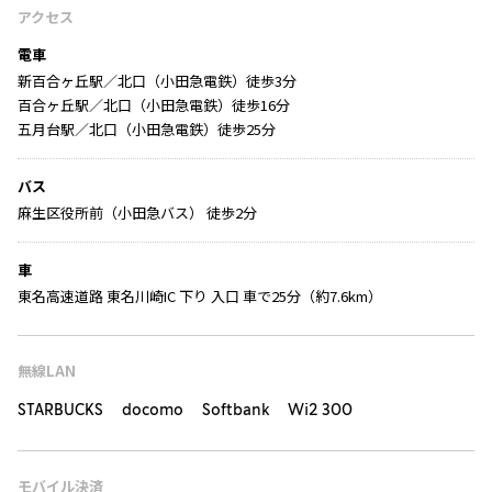
アクセス
電車
新百合ヶ丘駅／北口（小田急電鉄）徒歩3分
百合ヶ丘駅／北口（小田急電鉄）徒歩16分
五月台駅／北口（小田急電鉄）徒歩25分
バス
麻生区役所前（小田急バス） 徒歩2分
車
東名高速道路 東名川崎IC 下り 入口 車で25分（約7.6km）
無線LAN
STARBUCKS docomo Softbank Wi2 300
モバイル決済