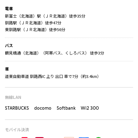
電車
新富士（北海道）駅（ＪＲ北海道）徒歩35分
釧路駅（ＪＲ北海道）徒歩47分
東釧路駅（ＪＲ北海道）徒歩56分
バス
鶴見橋通（北海道）（阿寒バス、くしろバス） 徒歩3分
車
道東自動車道 釧路西IC 上り 出口 車で7分（約3.4km）
無線LAN
STARBUCKS docomo Softbank Wi2 300
モバイル決済