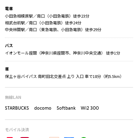
電車
小田急相模原駅／南口（小田急電鉄）徒歩23分
相武台前駅／南口（小田急電鉄）徒歩24分
中央林間駅／南口（東急電鉄、小田急電鉄）徒歩29分
バス
イオンモール座間（神奈川県座間市、神奈川中央交通） 徒歩1分
車
保土ヶ谷バイパス 南町田北交差点 上り 入口 車で18分（約5.5km）
無線LAN
STARBUCKS docomo Softbank Wi2 300
モバイル決済