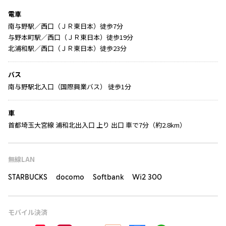
電車
南与野駅／西口（ＪＲ東日本）徒歩7分
与野本町駅／西口（ＪＲ東日本）徒歩19分
北浦和駅／西口（ＪＲ東日本）徒歩23分
バス
南与野駅北入口（国際興業バス） 徒歩1分
車
首都埼玉大宮線 浦和北出入口 上り 出口 車で7分（約2.8km）
無線LAN
STARBUCKS docomo Softbank Wi2 300
モバイル決済