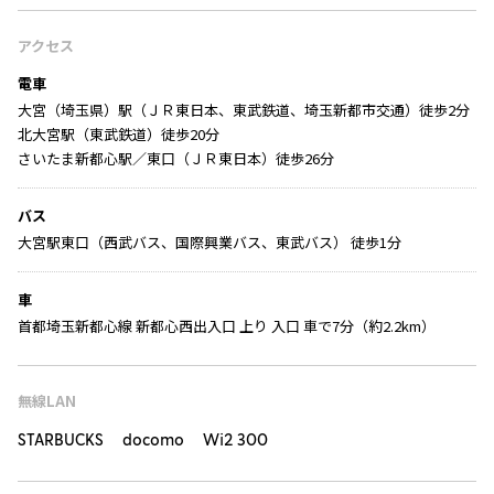
アクセス
電車
大宮（埼玉県）駅（ＪＲ東日本、東武鉄道、埼玉新都市交通）徒歩2分
北大宮駅（東武鉄道）徒歩20分
さいたま新都心駅／東口（ＪＲ東日本）徒歩26分
バス
大宮駅東口（西武バス、国際興業バス、東武バス） 徒歩1分
車
首都埼玉新都心線 新都心西出入口 上り 入口 車で7分（約2.2km）
無線LAN
STARBUCKS docomo Wi2 300