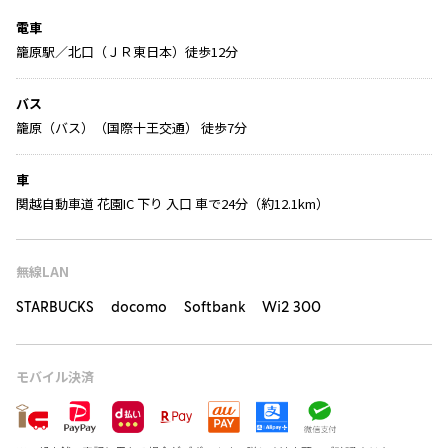
電車
籠原駅／北口（ＪＲ東日本）徒歩12分
バス
籠原（バス）（国際十王交通） 徒歩7分
車
関越自動車道 花園IC 下り 入口 車で24分（約12.1km）
無線LAN
STARBUCKS docomo Softbank Wi2 300
モバイル決済