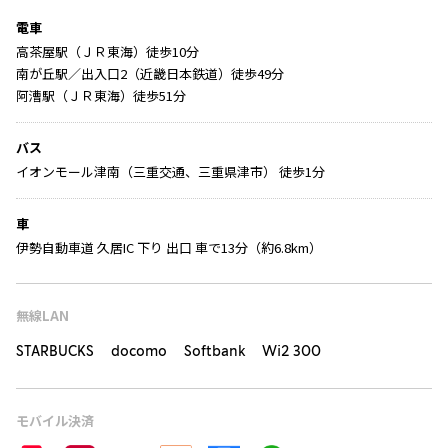
電車
高茶屋駅（ＪＲ東海）徒歩10分
南が丘駅／出入口2（近畿日本鉄道）徒歩49分
阿漕駅（ＪＲ東海）徒歩51分
バス
イオンモール津南（三重交通、三重県津市） 徒歩1分
車
伊勢自動車道 久居IC 下り 出口 車で13分（約6.8km）
無線LAN
STARBUCKS docomo Softbank Wi2 300
モバイル決済