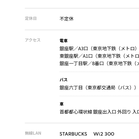
定休日
不定休
アクセス
電車
銀座駅／A3口（東京地下鉄（メトロ）
東銀座駅／A1口（東京地下鉄（メト
銀座一丁目駅／8番口（東京地下鉄（メ
バス
銀座六丁目（東京都交通局（バス）） 
車
首都都心環状線 銀座出入口 外回り 入口
無線LAN
STARBUCKS Wi2 300