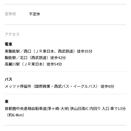
定休日
不定休
アクセス
電車
東飯能駅／西口（ＪＲ東日本、西武鉄道）徒歩35分
飯能駅／北口（西武鉄道）徒歩42分
高麗川駅（ＪＲ東日本）徒歩54分
バス
メッツァ停留所（国際興業・西武バス・イーグルバス） 徒歩6分
車
首都圏中央連絡自動車道(茅ヶ崎-大栄) 狭山日高IC 内回り 入口 車で13分
（約6.4km）