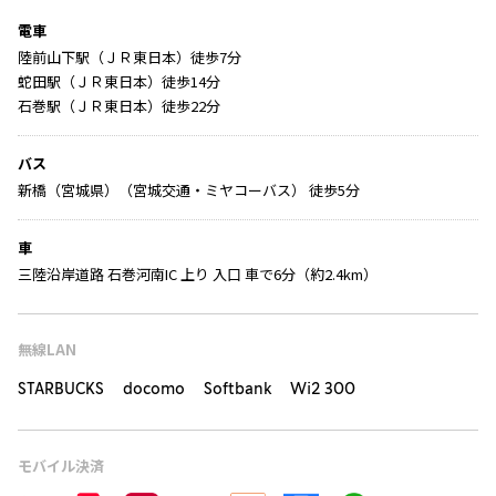
電車
陸前山下駅（ＪＲ東日本）徒歩7分
蛇田駅（ＪＲ東日本）徒歩14分
石巻駅（ＪＲ東日本）徒歩22分
バス
新橋（宮城県）（宮城交通・ミヤコーバス） 徒歩5分
車
三陸沿岸道路 石巻河南IC 上り 入口 車で6分（約2.4km）
無線LAN
STARBUCKS docomo Softbank Wi2 300
モバイル決済