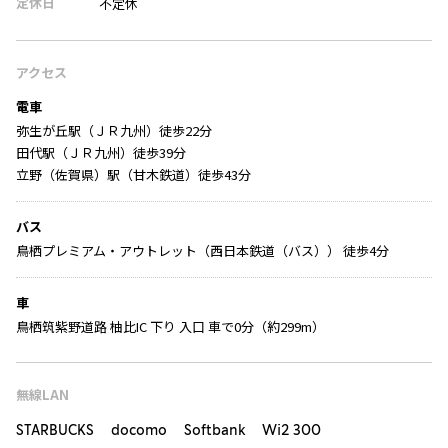
定休日
不定休
アクセス
電車
弥生が丘駅（ＪＲ九州）徒歩22分
田代駅（ＪＲ九州）徒歩39分
立野（佐賀県）駅（甘木鉄道）徒歩43分
バス
鳥栖プレミアム・アウトレット（西日本鉄道（バス）） 徒歩4分
車
鳥栖筑紫野道路 柚比IC 下り 入口 車で0分（約299m）
無線LAN
STARBUCKS docomo Softbank Wi2 300