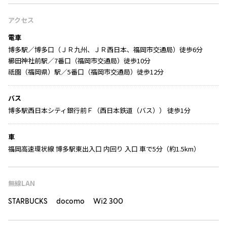
アクセス
電車
博多駅／博多口（ＪＲ九州、ＪＲ西日本、福岡市交通局）徒歩6分
櫛田神社前駅／7番口（福岡市交通局）徒歩10分
祇園（福岡県）駅／5番口（福岡市交通局）徒歩12分
バス
博多駅西日本シティ銀行前Ｆ（西日本鉄道（バス）） 徒歩1分
車
福岡高速環状線 博多駅東出入口 内回り 入口 車で5分（約1.5km）
無線LAN
STARBUCKS docomo Wi2 300