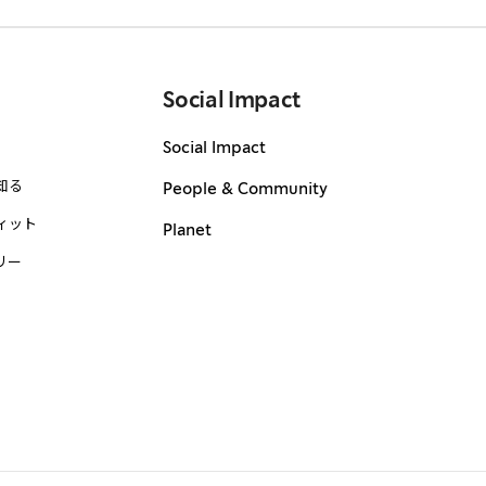
Social Impact
Social Impact
知る
People & Community
ィット
Planet
リー