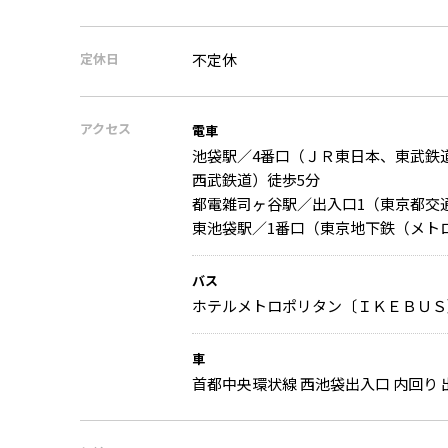
定休日
不定休
アクセス
電車
池袋駅／4番口（ＪＲ東日本、東武鉄
西武鉄道）徒歩5分
都電雑司ヶ谷駅／出入口1（東京都交通
東池袋駅／1番口（東京地下鉄（メトロ
バス
ホテルメトロポリタン〔ＩＫＥＢＵＳ〕（
車
首都中央環状線 西池袋出入口 内回り 出