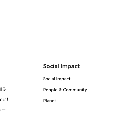
Social Impact
Social Impact
知る
People & Community
ィット
Planet
リー