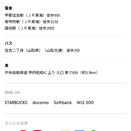
電車
甲斐住吉駅（ＪＲ東海）徒歩9分
南甲府駅（ＪＲ東海）徒歩21分
国母駅（ＪＲ東海）徒歩29分
バス
住吉二丁目（山梨県）（山梨交通） 徒歩2分
車
中央自動車道 甲府昭和IC 上り 入口 車で8分（約3.9km）
無線LAN
STARBUCKS docomo Softbank Wi2 300
モバイル決済