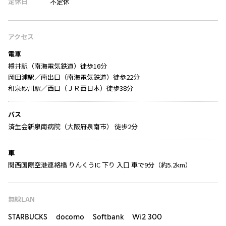
定休日
不定休
アクセス
電車
樽井駅（南海電気鉄道）徒歩16分
岡田浦駅／南出口（南海電気鉄道）徒歩22分
和泉砂川駅／西口（ＪＲ西日本）徒歩38分
バス
済生会新泉南病院（大阪府泉南市） 徒歩2分
車
関西国際空港連絡橋 りんくうIC 下り 入口 車で9分（約5.2km）
無線LAN
STARBUCKS docomo Softbank Wi2 300