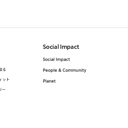
Social Impact
Social Impact
知る
People & Community
ィット
Planet
リー