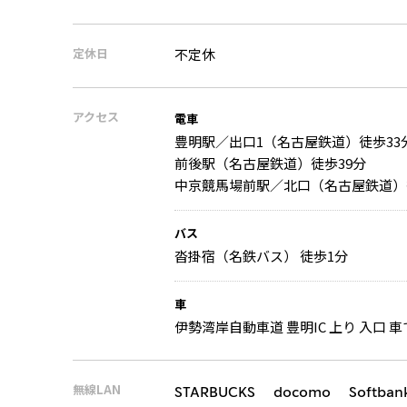
定休日
不定休
アクセス
電車
豊明駅／出口1（名古屋鉄道）徒歩33
前後駅（名古屋鉄道）徒歩39分
中京競馬場前駅／北口（名古屋鉄道）
バス
沓掛宿（名鉄バス） 徒歩1分
車
伊勢湾岸自動車道 豊明IC 上り 入口 車
無線LAN
STARBUCKS docomo Softban