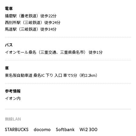
電車
播磨駅（養老鉄道）徒歩22分
西別所駅（三岐鉄道）徒歩24分
馬道駅（三岐鉄道）徒歩34分
バス
イオンモール桑名（三重交通、三重県桑名市） 徒歩1分
車
東名阪自動車道 桑名IC 下り 入口 車で5分（約2.2km）
参考情報
イオン内
無線LAN
STARBUCKS docomo Softbank Wi2 300