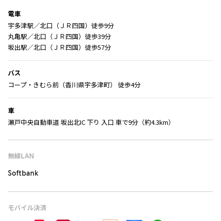
電車
宇多津駅／北口（ＪＲ四国）徒歩9分
丸亀駅／北口（ＪＲ四国）徒歩39分
坂出駅／北口（ＪＲ四国）徒歩57分
バス
コープ・きむら前（香川県宇多津町） 徒歩4分
車
瀬戸中央自動車道 坂出北IC 下り 入口 車で9分（約4.3km）
無線LAN
Softbank
モバイル決済