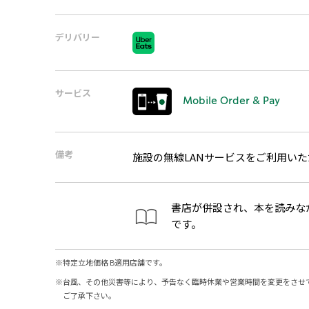
デリバリー
サービス
Mobile Order & Pay
備考
施設の無線LANサービスをご利用い
書店が併設され、本を読みな
です。
※
特定立地価格 B適用店舗です。
※
台風、その他災害等により、予告なく臨時休業や営業時間を変更をさせ
ご了承下さい。