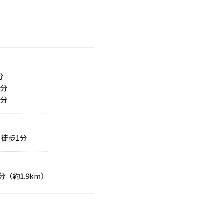
分
4分
7分
徒歩1分
分（約1.9km）