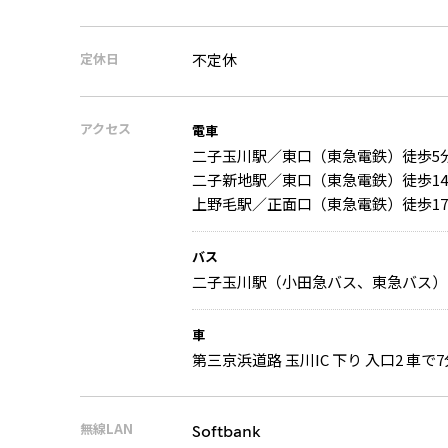
定休日
不定休
アクセス
電車
二子玉川駅／東口（東急電鉄）徒歩5
二子新地駅／東口（東急電鉄）徒歩1
上野毛駅／正面口（東急電鉄）徒歩1
バス
二子玉川駅（小田急バス、東急バス） 
車
第三京浜道路 玉川IC 下り 入口2 車で7
無線LAN
Softbank