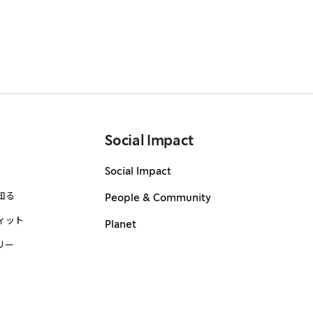
Social Impact
Social Impact
知る
People & Community
ィット
Planet
リー