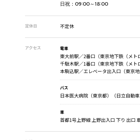
日祝：
09:00～18:00
定休日
不定休
アクセス
電車
東大前駅／2番口（東京地下鉄（メト
千駄木駅／1番口（東京地下鉄（メトロ
本駒込駅／エレベータ出入口（東京地
バス
日本医大病院（東京都）（日立自動車
車
首都1号上野線 上野出入口 下り 出口 車