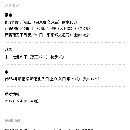
アクセス
電車
都庁前駅／A6口（東京都交通局）徒歩10分
西新宿駅／2番口（東京地下鉄（メトロ））徒歩9分
西新宿五丁目駅／A1口（東京都交通局）徒歩10分
バス
十二社池の下（京王バス） 徒歩2分
車
首都4号新宿線 新宿出入口 上り 入口 車で3分（約1.1km）
参考情報
ヒルトンホテルの前
無線LAN