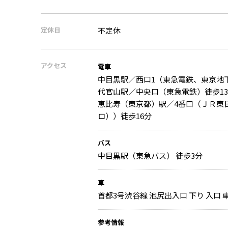
定休日
不定休
アクセス
電車
中目黒駅／西口1（東急電鉄、東京地
代官山駅／中央口（東急電鉄）徒歩1
恵比寿（東京都）駅／4番口（ＪＲ東
ロ））徒歩16分
バス
中目黒駅（東急バス） 徒歩3分
車
首都3号渋谷線 池尻出入口 下り 入口 車
参考情報