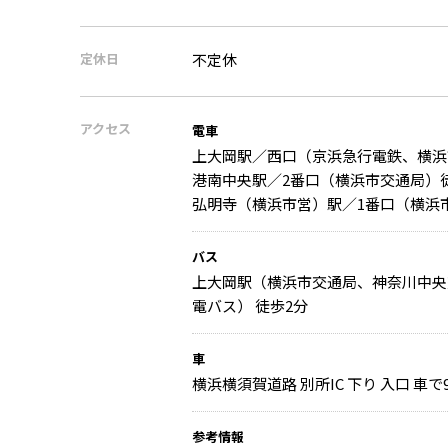
定休日
不定休
アクセス
電車
上大岡駅／西口（京浜急行電鉄、横浜
港南中央駅／2番口（横浜市交通局）徒
弘明寺（横浜市営）駅／1番口（横浜市
バス
上大岡駅（横浜市交通局、神奈川中央
電バス） 徒歩2分
車
横浜横須賀道路 別所IC 下り 入口 車で
参考情報