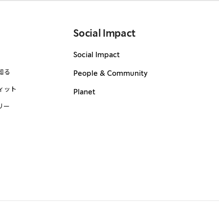
Social Impact
Social Impact
知る
People & Community
ィット
Planet
リー