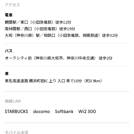
アクセス
電車
鶴間駅／東口（小田急電鉄）徒歩12分
南林間駅／西口（小田急電鉄）徒歩19分
大和（神奈川県）駅／相鉄口（小田急電鉄、相模鉄道）徒歩32分
バス
オークシティ前（神奈川県大和市、神奈川中央交通） 徒歩2分
車
東名高速道路 横浜町田IC 上り 入口 車で10分（約3.9km）
無線LAN
STARBUCKS docomo Softbank Wi2 300
モバイル決済