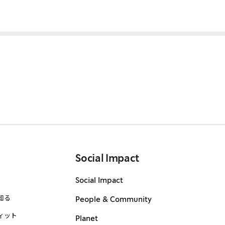
Social Impact
Social Impact
知る
People & Community
ィット
Planet