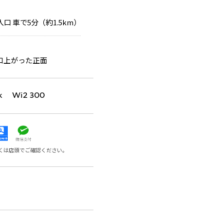
口 車で5分（約1.5km）
口上がった正面
k Wi2 300
くは店頭でご確認ください。