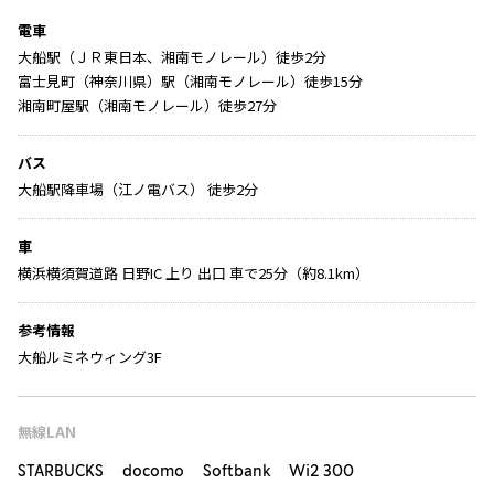
電車
大船駅（ＪＲ東日本、湘南モノレール）徒歩2分
富士見町（神奈川県）駅（湘南モノレール）徒歩15分
湘南町屋駅（湘南モノレール）徒歩27分
バス
大船駅降車場（江ノ電バス） 徒歩2分
車
横浜横須賀道路 日野IC 上り 出口 車で25分（約8.1km）
参考情報
大船ルミネウィング3F
無線LAN
STARBUCKS docomo Softbank Wi2 300