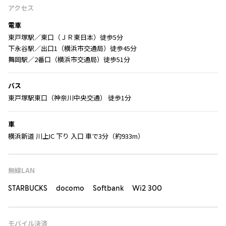
アクセス
電車
東戸塚駅／東口（ＪＲ東日本）徒歩5分
下永谷駅／出口1（横浜市交通局）徒歩45分
舞岡駅／2番口（横浜市交通局）徒歩51分
バス
東戸塚駅東口（神奈川中央交通） 徒歩1分
車
横浜新道 川上IC 下り 入口 車で3分（約933m）
無線LAN
STARBUCKS docomo Softbank Wi2 300
モバイル決済