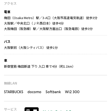
アクセス
電車
梅田（Osaka Metro）駅／3-A口（大阪市高速電気軌道）徒歩3分
大阪駅／中央北口（ＪＲ西日本）徒歩4分
大阪梅田（阪急線）駅／大阪駅方面出口（阪急電鉄）徒歩3分
バス
大阪駅前（大阪シティバス） 徒歩1分
車
新御堂筋 梅田新道 下り 入口 車で4分（約1.1km）
無線LAN
STARBUCKS docomo Softbank Wi2 300
サービス