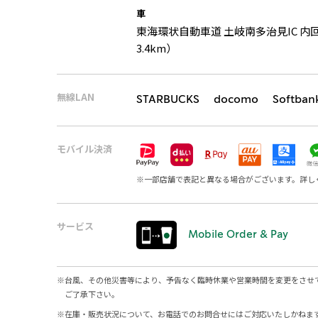
車
東海環状自動車道 土岐南多治見IC 内回
3.4km）
無線LAN
STARBUCKS docomo Softban
モバイル決済
※
一部店舗で表記と異なる場合がございます。詳し
サービス
Mobile Order & Pay
※
台風、その他災害等により、予告なく臨時休業や営業時間を変更をさせ
ご了承下さい。
※
在庫・販売状況について、お電話でのお問合せにはご対応いたしかねま