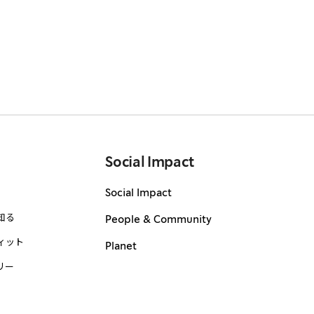
Social Impact
Social Impact
知る
People & Community
ィット
Planet
リー